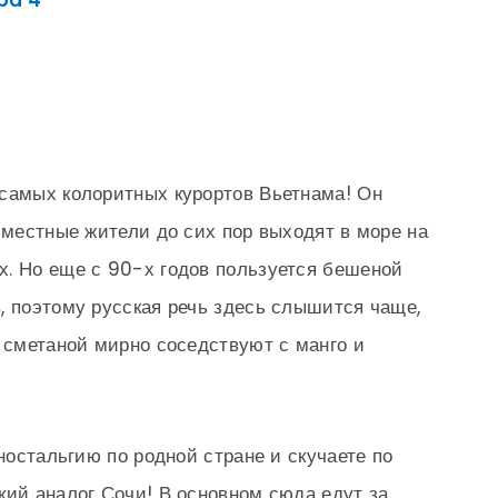
Spa 4*
 самых колоритных курортов Вьетнама! Он
 местные жители до сих пор выходят в море на
х. Но еще с 90-х годов пользуется бешеной
, поэтому русская речь здесь слышится чаще,
о сметаной мирно соседствуют с манго и
 ностальгию по родной стране и скучаете по
кий аналог Сочи! В основном сюда едут за