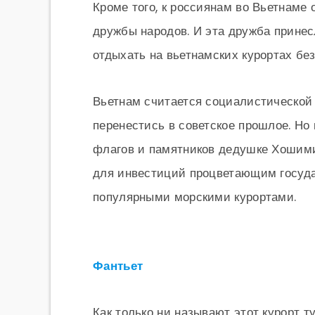
Кроме того, к россиянам во Вьетнаме
дружбы народов. И эта дружба принес
отдыхать на вьетнамских курортах бе
Вьетнам считается социалистической 
перенестись в советское прошлое. Но
флагов и памятников дедушке Хошимин
для инвестиций процветающим госуда
популярными морскими курортами.
Фантьет
Как только ни называют этот курорт т