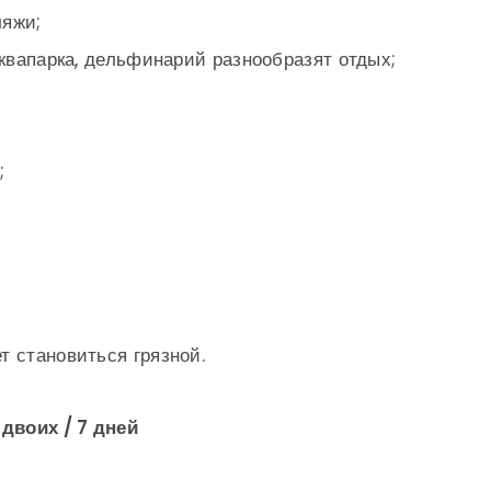
ляжи;
аквапарка, дельфинарий разнообразят отдых;
;
т становиться грязной.
 двоих / 7 дней