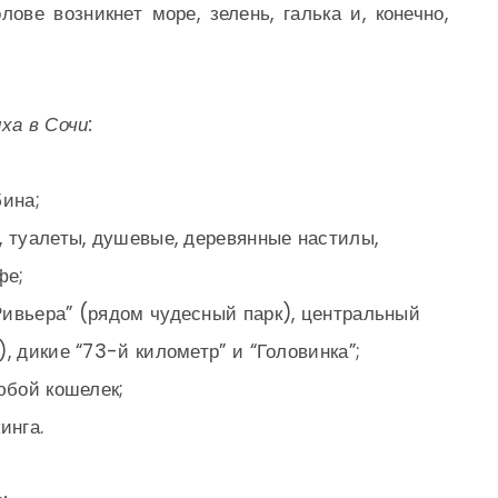
ове возникнет море, зелень, галька и, конечно,
ха в Сочи:
бина;
, туалеты, душевые, деревянные настилы,
фе;
ивьера” (рядом чудесный парк), центральный
, дикие “73-й километр” и “Головинка”;
юбой кошелек;
инга.