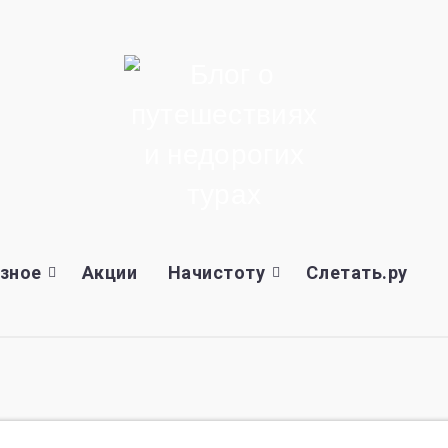
зное
Акции
Начистоту
Слетать.ру