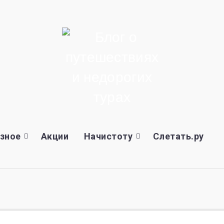
зное
Акции
Начистоту
Слетать.ру