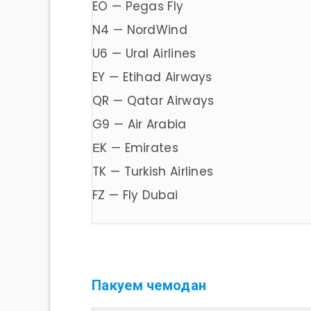
EO — Pegas Fly
N4 — NordWind
U6 — Ural Airlines
EY — Etihad Airways
QR — Qatar Airways
G9 — Air Arabia
ЕK — Emirates
TK — Turkish Airlines
FZ — Fly Dubai
Пакуем чемодан