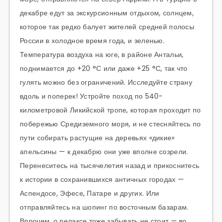
декабре едут за экскурсионным отдыхом, солнцем,
которое так редко балует жителей средней полосы
России в холодное время года, и зеленью.
Температура воздуха на юге, в районе Антальи,
поднимается до +20 °С или даже +25 °С, так что
гулять можно без ограничений. Исследуйте страну
вдоль и поперек! Устройте поход по 540-
километровой Ликийской тропе, которая проходит по
побережью Средиземного моря, и не стесняйтесь по
пути собирать растущие на деревьях «дикие»
апельсины — к декабрю они уже вполне созрели.
Перенеситесь на тысячелетия назад и прикоснитесь
к истории в сохранившихся античных городах —
Аспендосе, Эфесе, Патаре и других. Или
отправляйтесь на шопинг по восточным базарам.
Впрочем, о релаксе тоже забывать не стоит — во