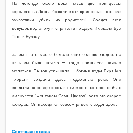
По легенде около века назад две принцессы
королевства Ланна бежали в эти края после того, как
захватчики убили их родителей. Солдат взял
девушек под опеку и спрятал в пещере. Их звали Буа
Тонг и Буакау.
Затем в это место бежали ещё больше людей, но
пить им было нечего — тогда принцесса начала
молиться. Её зов услышали — богиня воды Пхра Мэ
Тхорани создала здесь подземные реки. Они
всплыли на поверхность в том месте, которое сейчас
именуется “Фонтаном Семи Цветов”, хотя это скорее
колодец. Он находится совсем рядом с водопадом.
Светящаяся вода