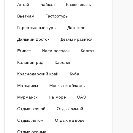
Алтай
Байкал
Важно знать
Вьетнам
Гастротуры
Горнолыжные туры
Дагестан
Дальний Восток
Детям нравится
Египет
Идеи поездок
Кавказ
Калининград
Карелия
Краснодарский край
Куба
Мальдивы
Москва и область
Мурманск
На море
ОАЭ
Отдых весной
Отдых зимой
Отдых летом
Отдых на воде
Отдых осенью