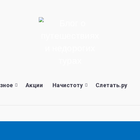
зное
Акции
Начистоту
Слетать.ру