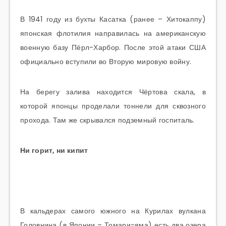
В 1941 году из бухты Касатка (ранее – Хитокаппу)
японская флотилия направилась на американскую
военную базу Пёрл-Харбор. После этой атаки США
официально вступили во Вторую мировую войну.
На берегу залива находится Чёртова скала, в
которой японцы проделали тоннели для сквозного
прохода. Там же скрывался подземный госпиталь.
Ни горит, ни кипит
В кальдерах самого южного на Курилах вулкана
Головнина (в Японии – Томари-яма) есть два озера