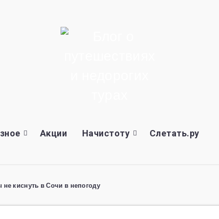
зное
Акции
Начистоту
Слетать.ру
ы не киснуть в Сочи в непогоду