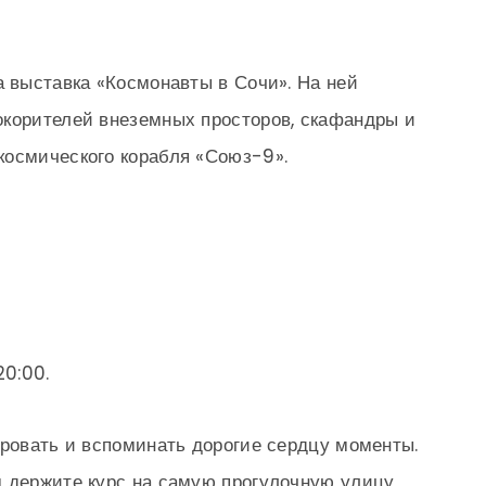
а выставка «Космонавты в Сочи». На ней
окорителей внеземных просторов, скафандры и
космического корабля «Союз-9».
20:00.
ировать и вспоминать дорогие сердцу моменты.
м держите курс на самую прогулочную улицу