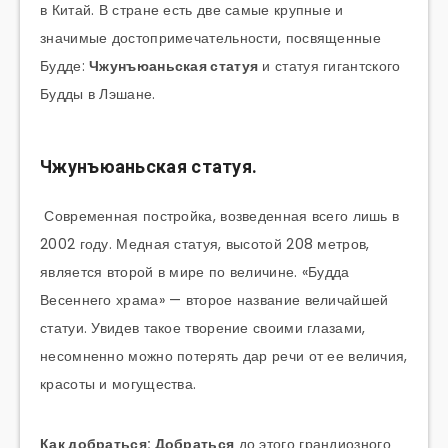
в Китай. В стране есть две самые крупные и
значимые достопримечательности, посвященные
Будде:
Чжунъюаньская статуя
и статуя гигантского
Будды в Лэшане.
Чжунъюаньская статуя.
Современная постройка, возведенная всего лишь в
2002 году. Медная статуя, высотой 208 метров,
является второй в мире по величине. «Будда
Весеннего храма» — второе название величайшей
статуи. Увидев такое творение своими глазами,
несомненно можно потерять дар речи от ее величия,
красоты и могущества.
Как добраться: Добраться
до этого грандиозного