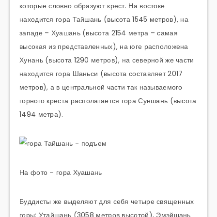
которые словно образуют крест. На востоке
находится гора Тайшань (высота 1545 метров), на
западе – Хуашань (высота 2154 метра – самая
высокая из представленных), на юге расположена
Хунань (высота 1290 метров), на северной же части
находится гора Шаньси (высота составляет 2017
метров), а в центральной части так называемого
горного креста располагается гора Суншань (высота
1494 метра).
На фото – гора Хуашань
Буддисты же выделяют для себя четыре священных
горы: Утайшань (3058 метров высотой), Эмэйшань