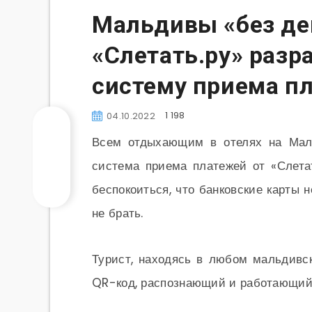
Мальдивы «без ден
«Слетать.ру» разр
систему приема п
1 198
04.10.2022
Всем отдыхающим в отелях на Маль
система приема платежей от «Слетат
беспокоиться, что банковские карты 
не брать.
Турист, находясь в любом мальдивс
QR-код, распознающий и работающий 