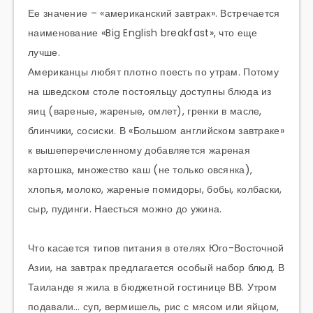
Ее значение – «американский завтрак». Встречается
наименование «Big English breakfast», что еще
лучше.
Американцы любят плотно поесть по утрам. Потому
на шведском столе постояльцу доступны блюда из
яиц (вареные, жареные, омлет), гренки в масле,
блинчики, сосиски. В «Большом английском завтраке»
к вышеперечисленному добавляется жареная
картошка, множество каш (не только овсянка),
хлопья, молоко, жареные помидоры, бобы, колбаски,
сыр, пудинги. Наесться можно до ужина.
Что касается типов питания в отелях Юго-Восточной
Азии, на завтрак предлагается особый набор блюд. В
Таиланде я жила в бюджетной гостинице ВВ. Утром
подавали… суп, вермишель, рис с мясом или яйцом,