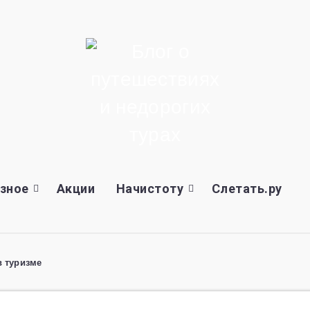
зное
Акции
Начистоту
Слетать.ру
 туризме