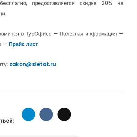
бесплатно, предоставляется скидка 20% на
щи.
акомится в ТурОфисе — Полезная информация —
ы —
Прайс лист
чту:
zakon@sletat.ru
тьей: